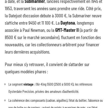
à date, et la
Submariner
, lancées respectivement en 1945 et
1953, traversent les années sans prendre une ride. Côté prix,
la Datejust d’occasion débute à 3000 €, la Submariner neuve
s’affiche entre 9450 et 11 100 €. La
Daytona
, longtemps
associée à Paul Newman, ou la
GMT-Master II
(à partir de
8500 € sur le marché secondaire), fluctuent en fonction des
nouveautés, car les collectionneurs arbitrent pour financer
leurs dernières acquisitions.
Pour mieux s’y retrouver, il convient de s’attarder sur
quelques modèles phares :
Le segment
vintage
: l’Air-King 5500 (2500 à 5000 €), les références
Oysterdate Precision, prisées des amateurs d’authenticité.
La cohérence des composants (cadran, aiguilles), l’état du boîtier, l’absence ou
non de boîte ou de papiers : autant de points à examiner de près, car l’état