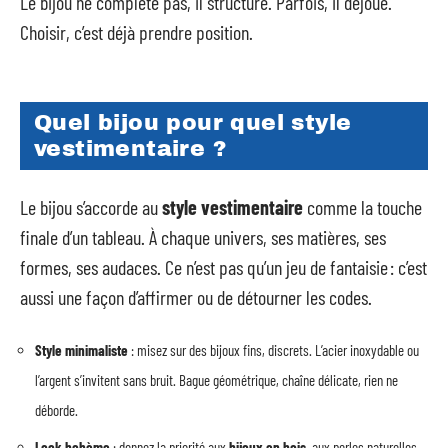
Le bijou ne complète pas, il structure. Parfois, il déjoue.
Choisir, c’est déjà prendre position.
Quel bijou pour quel style
vestimentaire ?
Le bijou s’accorde au
style vestimentaire
comme la touche
finale d’un tableau. À chaque univers, ses matières, ses
formes, ses audaces. Ce n’est pas qu’un jeu de fantaisie : c’est
aussi une façon d’affirmer ou de détourner les codes.
Style minimaliste
: misez sur des bijoux fins, discrets. L’acier inoxydable ou
l’argent s’invitent sans bruit. Bague géométrique, chaîne délicate, rien ne
déborde.
Look bohème
: donnez la priorité aux
bijoux en bois
, aux perles naturelles,