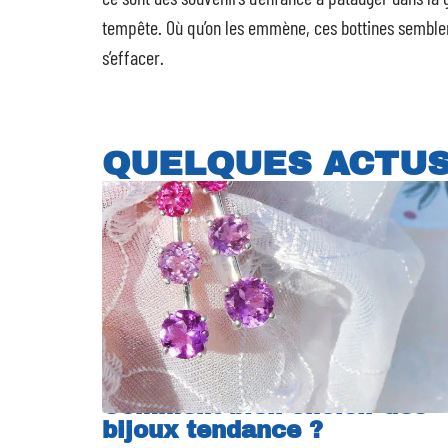
tempête. Où qu’on les emmène, ces bottines semblent 
s’effacer.
QUELQUES ACTU
Comment bien choisir des
bijoux tendance ?