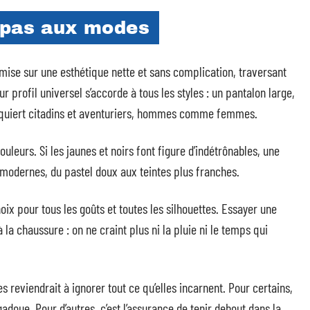
 pas aux modes
d mise sur une esthétique nette et sans complication, traversant
r profil universel s’accorde à tous les styles : un pantalon large,
onquiert citadins et aventuriers, hommes comme femmes.
couleurs. Si les jaunes et noirs font figure d’indétrônables, une
s modernes, du pastel doux aux teintes plus franches.
oix pour tous les goûts et toutes les silhouettes. Essayer une
la chaussure : on ne craint plus ni la pluie ni le temps qui
reviendrait à ignorer tout ce qu’elles incarnent. Pour certains,
adoue. Pour d’autres, c’est l’assurance de tenir debout dans la