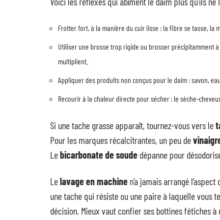
Voici les réflexes qui abîment le daim plus qu’ils ne l
Frotter fort, à la manière du cuir lisse : la fibre se tasse, l
Utiliser une brosse trop rigide ou brosser précipitamment à c
multiplient.
Appliquer des produits non conçus pour le daim : savon, ea
Recourir à la chaleur directe pour sécher : le sèche-cheveux
Si une tache grasse apparaît, tournez-vous vers le
t
Pour les marques récalcitrantes, un peu de
vinaigr
Le
bicarbonate de soude
dépanne pour désodoriser 
Le
lavage en machine
n’a jamais arrangé l’aspect d
une tache qui résiste ou une paire à laquelle vous t
décision. Mieux vaut confier ses bottines fétiches à