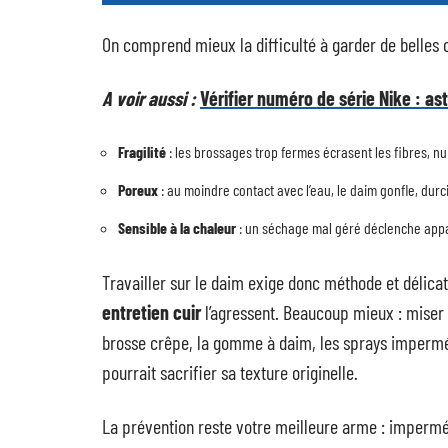
On comprend mieux la difficulté à garder de belles 
A voir aussi :
Vérifier numéro de série Nike : a
Fragilité
: les brossages trop fermes écrasent les fibres, nuis
Poreux
: au moindre contact avec l’eau, le daim gonfle, durc
Sensible à la chaleur
: un séchage mal géré déclenche appar
Travailler sur le daim exige donc méthode et délica
entretien cuir
l’agressent. Beaucoup mieux : miser
brosse crêpe, la gomme à daim, les sprays imperméab
pourrait sacrifier sa texture originelle.
La prévention reste votre meilleure arme : imperméab