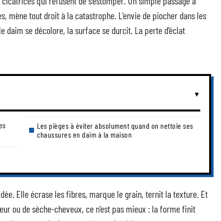
 cicatrices qui refusent de s’estomper. Un simple passage à
s, mène tout droit à la catastrophe. L’envie de piocher dans les
le daim se décolore, la surface se durcit. La perte d’éclat
es
Les pièges à éviter absolument quand on nettoie ses
chaussures en daim à la maison
dée. Elle écrase les fibres, marque le grain, ternit la texture. Et
teur ou de sèche-cheveux, ce n’est pas mieux : la forme finit