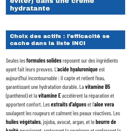
éviter) dans une crème
hydratante
Choix des actifs : l’efficacité se
cache dans la liste INCI
Seules les
formules solides
reposent sur des ingrédients
ayant fait leurs preuves. L’
acide hyaluronique
est
aujourd’hui incontournable : il capte et retient l’eau,
garantissant une hydratation durable. La
vitamine B5
(panthénol) et la
vitamine E
accélèrent la réparation et
apportent confort. Les
extraits d’algues
et l’
aloe vera
soulagent les rougeurs et calment les peaux réactives. Les
huiles végétales
, jojoba, avocat, argan, et le
beurre de
karité
nourrissent, restaurent la souplesse et renforcent la