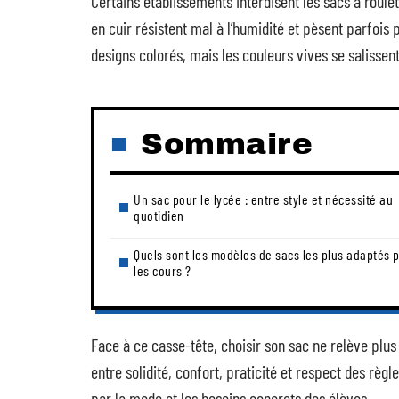
Certains établissements interdisent les sacs à roule
en cuir résistent mal à l’humidité et pèsent parfois
designs colorés, mais les couleurs vives se salissent 
Sommaire
Un sac pour le lycée : entre style et nécessité au
quotidien
Quels sont les modèles de sacs les plus adaptés 
les cours ?
Face à ce casse-tête, choisir son sac ne relève plus 
entre solidité, confort, praticité et respect des règ
par la mode et les besoins concrets des élèves.