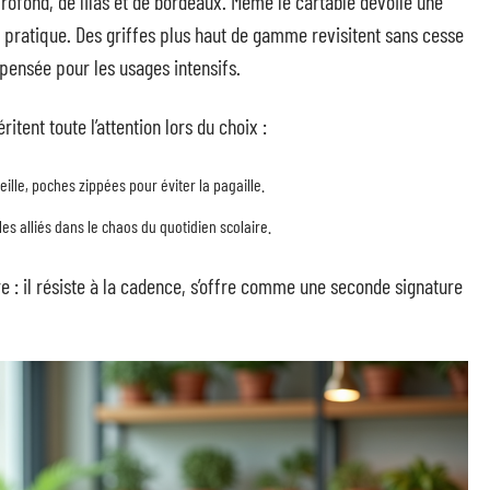
 profond, de lilas et de bordeaux. Même le cartable dévoile une
t pratique. Des griffes plus haut de gamme revisitent sans cesse
 pensée pour les usages intensifs.
itent toute l’attention lors du choix :
ille, poches zippées pour éviter la pagaille.
les alliés dans le chaos du quotidien scolaire.
bre : il résiste à la cadence, s’offre comme une seconde signature