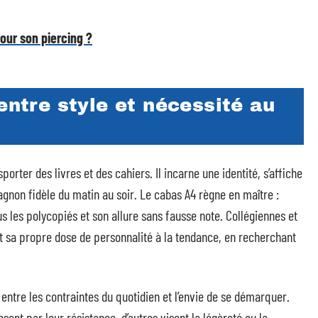
our son piercing ?
entre style et nécessité au
porter des livres et des cahiers. Il incarne une identité, s’affiche
non fidèle du matin au soir. Le cabas A4 règne en maître :
s les polycopiés et son allure sans fausse note. Collégiennes et
t sa propre dose de personnalité à la tendance, en recherchant
entre les contraintes du quotidien et l’envie de se démarquer.
sent par leur résistance, d’autres visent la légèreté ou la