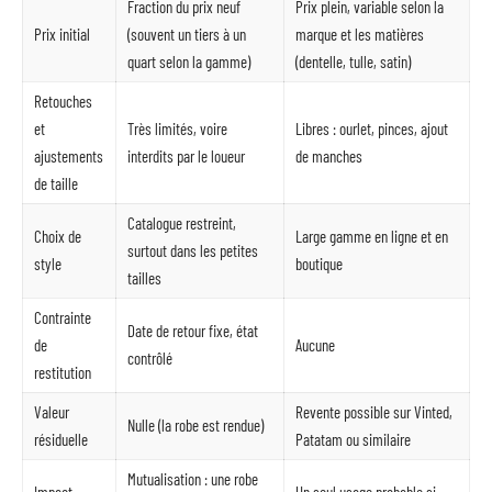
Fraction du prix neuf
Prix plein, variable selon la
Prix initial
(souvent un tiers à un
marque et les matières
quart selon la gamme)
(dentelle, tulle, satin)
Retouches
et
Très limités, voire
Libres : ourlet, pinces, ajout
ajustements
interdits par le loueur
de manches
de taille
Catalogue restreint,
Choix de
Large gamme en ligne et en
surtout dans les petites
style
boutique
tailles
Contrainte
Date de retour fixe, état
de
Aucune
contrôlé
restitution
Valeur
Revente possible sur Vinted,
Nulle (la robe est rendue)
résiduelle
Patatam ou similaire
Mutualisation : une robe
Impact
Un seul usage probable si