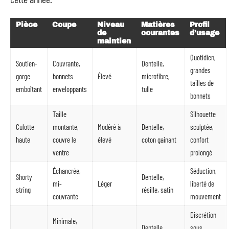
Pièce
Coupe
Niveau
Matières
Profil
de
courantes
d’usage
maintien
Quotidien,
Soutien-
Couvrante,
Dentelle,
grandes
gorge
bonnets
Élevé
microfibre,
tailles de
emboîtant
enveloppants
tulle
bonnets
Taille
Silhouette
Culotte
montante,
Modéré à
Dentelle,
sculptée,
haute
couvre le
élevé
coton gainant
confort
ventre
prolongé
Échancrée,
Séduction,
Shorty
Dentelle,
mi-
Léger
liberté de
string
résille, satin
couvrante
mouvement
Discrétion
Minimale,
Dentelle,
sous