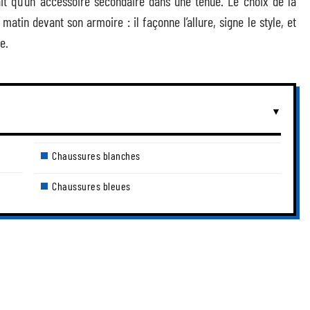
ait qu’un accessoire secondaire dans une tenue. Le choix de la
atin devant son armoire : il façonne l’allure, signe le style, et
e.
Chaussures blanches
Chaussures bleues